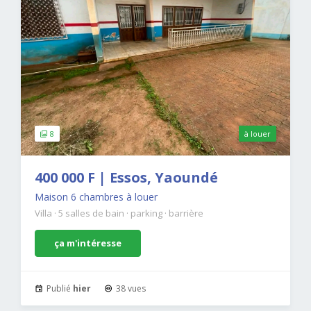
8
à louer
400 000 F | Essos, Yaoundé
Maison 6 chambres à louer
Villa
·
5 salles de bain
·
parking
·
barrière
ça m'intéresse
Publié
hier
38 vues