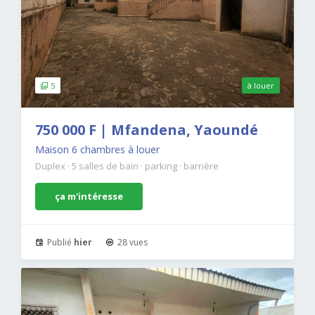
5
à louer
750 000 F | Mfandena, Yaoundé
Maison 6 chambres à louer
Duplex
·
5 salles de bain
·
parking
·
barrière
ça m'intéresse
Publié
hier
28 vues