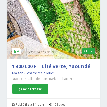
6
à louer
1 300 000 F | Cité verte, Yaoundé
Maison 6 chambres à louer
Duplex
·
7 salles de bain
·
parking
·
barrière
ça m'intéresse
Publié
il y a 14 jours
158 vues