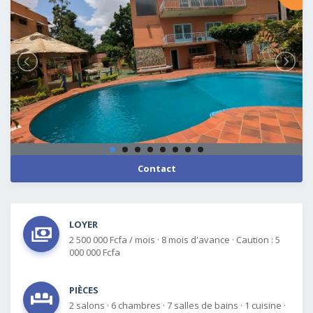
Contact
LOYER
2 500 000 Fcfa / mois
·
8 mois d'avance
·
Caution : 5
000 000 Fcfa
PIÈCES
2 salons
·
6 chambres
·
7 salles de bains
·
1 cuisine
·