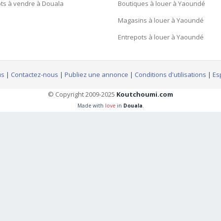
ts à vendre à Douala
Boutiques à louer à Yaoundé
Magasins à louer à Yaoundé
Entrepots à louer à Yaoundé
us
|
Contactez-nous
|
Publiez une annonce
|
Conditions d'utilisations
|
Es
© Copyright 2009-2025
Koutchoumi.com
Made with
love
in
Douala
.