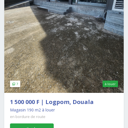
7
à louer
1 500 000 F | Logpom, Douala
Magasin 190 m2 à louer
en bordure de route