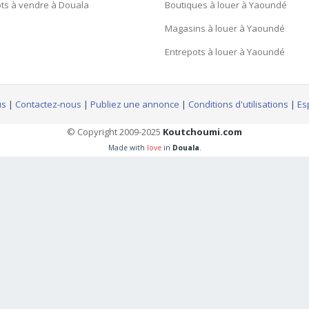
ts à vendre à Douala
Boutiques à louer à Yaoundé
Magasins à louer à Yaoundé
Entrepots à louer à Yaoundé
us
|
Contactez-nous
|
Publiez une annonce
|
Conditions d'utilisations
|
Es
© Copyright 2009-2025
Koutchoumi.com
Made with
love
in
Douala
.