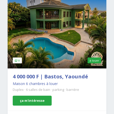
8
à louer
4 000 000 F | Bastos, Yaoundé
Maison 6 chambres à louer
Duplex
·
6 salles de bain
·
parking
·
barrière
ça m'intéresse