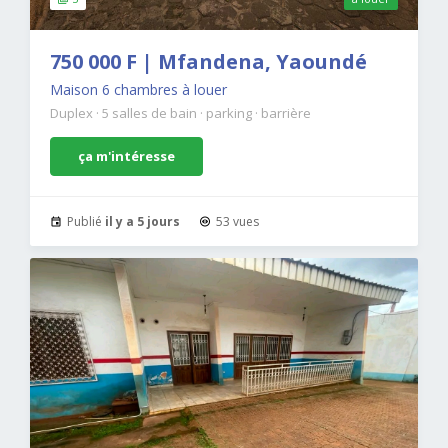
750 000 F | Mfandena, Yaoundé
Maison 6 chambres à louer
Duplex
·
5 salles de bain
·
parking
·
barrière
ça m'intéresse
Publié
il y a 5 jours
53 vues