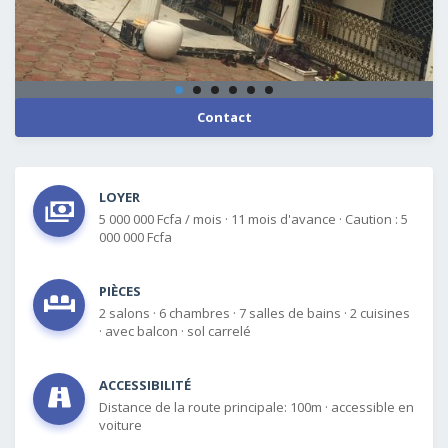
Contact
LOYER
5 000 000 Fcfa / mois
·
11 mois d'avance
·
Caution : 5
000 000 Fcfa
PIÈCES
2 salons
·
6 chambres
·
7 salles de bains
·
2 cuisines
·
avec balcon
·
sol carrelé
ACCESSIBILITÉ
Distance de la route principale: 100m
·
accessible en
voiture