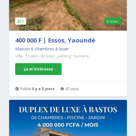
8
à louer
400 000 F | Essos, Yaoundé
Maison 6 chambres à louer
Villa
·
5 salles de bain
·
parking
·
barrière
ça m'intéresse
Publié
il y a 5 jours
67 vues