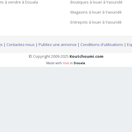
ts à vendre à Douala
Boutiques à louer à Yaoundé
Magasins à louer à Yaoundé
Entrepots à louer à Yaoundé
us
|
Contactez-nous
|
Publiez une annonce
|
Conditions d'utilisations
|
Es
© Copyright 2009-2025
Koutchoumi.com
Made with
love
in
Douala
.