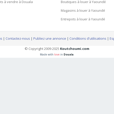
ts à vendre à Douala
Boutiques à louer à Yaoundé
Magasins à louer à Yaoundé
Entrepots à louer à Yaoundé
us
|
Contactez-nous
|
Publiez une annonce
|
Conditions d'utilisations
|
Es
© Copyright 2009-2025
Koutchoumi.com
Made with
love
in
Douala
.