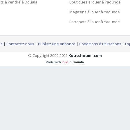
ts à vendre à Douala
Boutiques à louer à Yaoundé
Magasins à louer à Yaoundé
Entrepots à louer à Yaoundé
us
|
Contactez-nous
|
Publiez une annonce
|
Conditions d'utilisations
|
Es
© Copyright 2009-2025
Koutchoumi.com
Made with
love
in
Douala
.