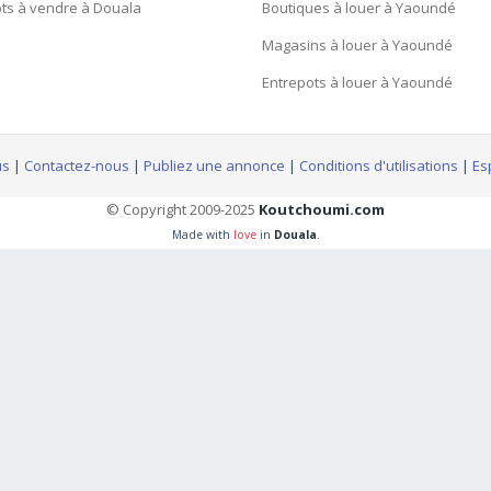
ts à vendre à Douala
Boutiques à louer à Yaoundé
Magasins à louer à Yaoundé
Entrepots à louer à Yaoundé
us
|
Contactez-nous
|
Publiez une annonce
|
Conditions d'utilisations
|
Es
© Copyright 2009-2025
Koutchoumi.com
Made with
love
in
Douala
.