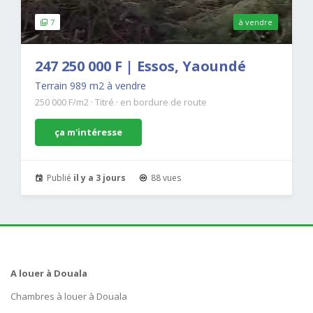
7
à vendre
247 250 000 F | Essos, Yaoundé
Terrain 989 m2 à vendre
250 000 F/m2
·
Titré
·
en bordure de route
ça m'intéresse
Publié
il y a 3 jours
88 vues
A louer à Douala
Chambres à louer à Douala