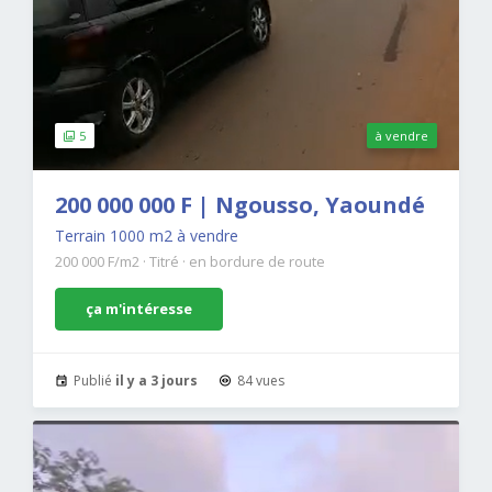
5
à vendre
200 000 000 F | Ngousso, Yaoundé
Terrain 1000 m2 à vendre
200 000 F/m2
·
Titré
·
en bordure de route
ça m'intéresse
Publié
il y a 3 jours
84 vues