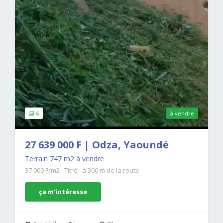
6
à vendre
27 639 000 F | Odza, Yaoundé
Terrain 747 m2 à vendre
37 000 F/m2
·
Titré
·
à 300 m de la route
ça m'intéresse