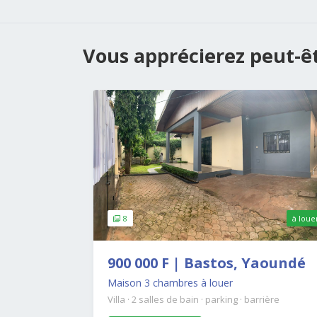
Vous apprécierez peut-êtr
8
à loue
900 000 F | Bastos, Yaoundé
Maison 3 chambres à louer
Villa
·
2 salles de bain
·
parking
·
barrière