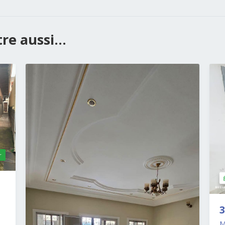
e aussi...
r
3