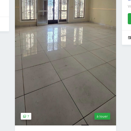
V
7
à louer