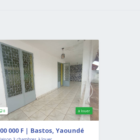
8
à louer
00 000 F | Bastos, Yaoundé
Maison 3 chambres à louer