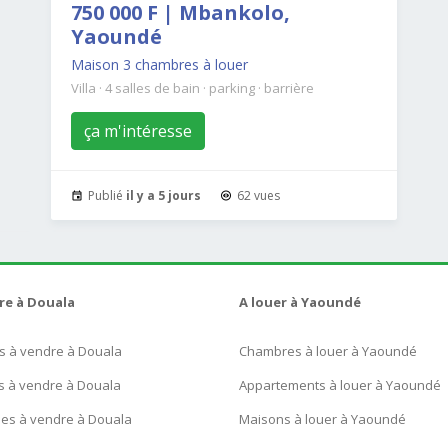
750 000 F | Mbankolo,
Yaoundé
Maison 3 chambres à louer
Villa
·
4 salles de bain
·
parking
·
barrière
ça m'intéresse
Publié
il y a 5 jours
62 vues
re à Douala
A louer à Yaoundé
s à vendre à Douala
Chambres à louer à Yaoundé
s à vendre à Douala
Appartements à louer à Yaoundé
ues à vendre à Douala
Maisons à louer à Yaoundé