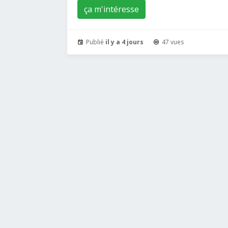
ça m'intéresse
Publié
il y a 4 jours
47 vues