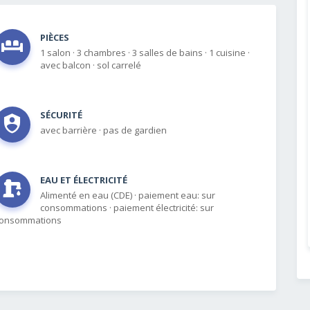
PIÈCES
1 salon
·
3 chambres
·
3 salles de bains
·
1 cuisine
·
avec balcon
·
sol carrelé
SÉCURITÉ
avec barrière
·
pas de gardien
EAU ET ÉLECTRICITÉ
Alimenté en eau (CDE)
·
paiement eau: sur
consommations
·
paiement électricité: sur
onsommations