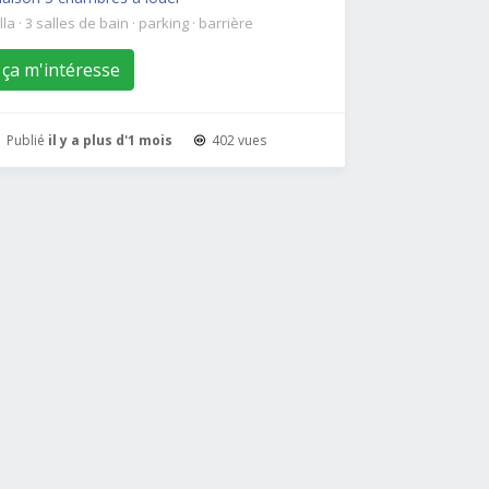
illa
·
3 salles de bain
·
parking
·
barrière
ça m'intéresse
Publié
il y a plus d'1 mois
402 vues